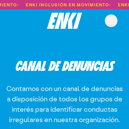
ENKI Inclusión en movimiento
ENTO
ENKI INCLUSIÓN EN MOVIMIENTO
ENKI I
•
•
Toggle n
CANAL DE DENUNCIAS
Contamos con un canal de denuncias
a disposición de todos los grupos de
interés para identificar conductas
irregulares en nuestra organización.