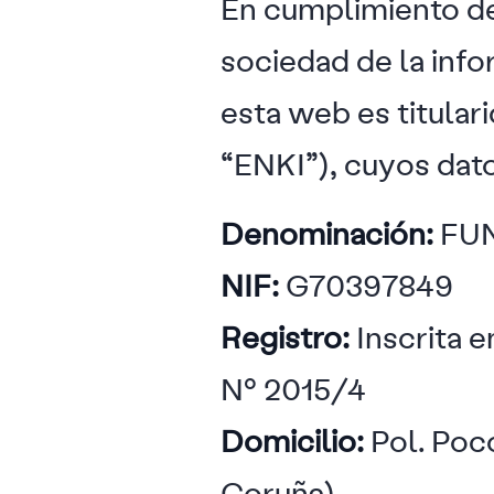
En cumplimiento de 
sociedad de la inf
esta web es titul
“ENKI”), cuyos dato
Denominación:
FUN
NIF:
G70397849
Registro:
Inscrita e
Nº 2015/4
Domicilio:
Pol. Poc
Coruña)